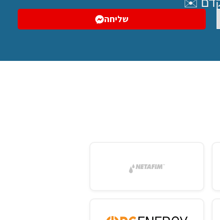
קדם ✉️
שליחה