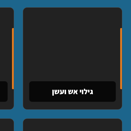
גילוי אש ועשן