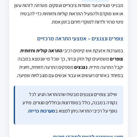
מבנייני מגורים ועד מוסדות ציבוריים ועסקים. מטרתה לזהות עשן
או אש מוקדם ולהפעיל התראות קוליות וחזותיות כדי להבטיח
פינוי מהיר ולדווח למוקדי חירום בזמן אמת.
צופרים ונצנצים – אמצעי התראה מרכזיים
במערכות אזעקת אש קיימים רכיבי
התראה קולית וחזותית
.
צופרים
משמיעים קול חזק וברור, כך שכל מי שנמצא במבנה
יקבל התרעה מידית.
נצנצים
מספקים התרעה חזותית, חיונית
במיוחד באזורים רועשים או עבור אנשים עם מוגבלויות שמיעה.
שילוב צופרים ונצנצים מבטיח שההתראה תגיע לכל
נקודה במבנה, כולל במסדרונות ובחללים סגורים. מידע
נוסף על רכיבי התראה ניתן למצוא ב
מערכות כריזה
.
חייגן אוטומטי לדיווח למוקדי חירום