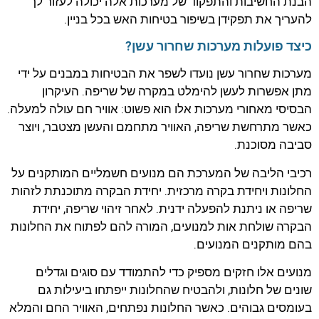
הבנת החשיבות והתפקוד של מערכות אלה יכולה לעזור לך
להעריך את תפקידן בשיפור בטיחות האש בכל בניין.
כיצד פועלות מערכות שחרור עשן?
מערכות שחרור עשן נועדו לשפר את הבטיחות במבנים על ידי
מתן אפשרות לעשן להימלט במקרה של שריפה. העיקרון
הבסיסי מאחורי מערכות אלו הוא פשוט: אוויר חם עולה למעלה.
כאשר מתרחשת שריפה, האוויר מתחמם והעשן מצטבר, ויוצר
סביבה מסוכנת.
רכיבי הליבה של המערכת הם מנועים חשמליים המותקנים על
החלונות ויחידת בקרה מרכזית. יחידת הבקרה מתוכנתת לזהות
שריפה או ניתנת להפעלה ידנית. לאחר זיהוי שריפה, יחידת
הבקרה שולחת אות למנועים, המורה להם לפתוח את החלונות
בהם מותקנים המנועים.
מנועים אלו חזקים מספיק כדי להתמודד עם סוגים וגדלים
שונים של חלונות, ולהבטיח שהחלונות ייפתחו ביעילות גם
בעומסים גבוהים. כאשר החלונות נפתחים, האוויר החם והמלא