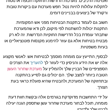
ואמינות הרכיבים. מערכות הדורשות תחזוקה תכופה או נוטות
לתקלות עלולות להיות נטל. חפש מערכות עם ביקורות טובות
ורקורד של ביצועים בבניינים דומים.
חשוב גם לעמוד בתקנות הבטיחות מפני אש המקומיות.
התקנות יכולות להשתנות לפי מיקום, לכן ודא שהמערכת
שתבחר עומדת בכל הדרישות החוקיות הנדרשות. זה לא רק
מבטיח בטיחות אלא גם עוזר להימנע מקנסות פוטנציאליים או
בעיות משפטיות.
לבסוף, התייעץ עם מומחה מוסמך לבטיחות אש. לאנשי מקצוע
אלה יש את הידע והניסיון כדי לעזור לך
להעריך
את הצרכים
הספציפיים של הבניין שלך ולהמליץ על
מערכת שחרור העשן
הטובה ביותר למצב שלך. הם יכולים גם לסייע בהתקנה
ובתחזוקה של המערכת, ולהבטיח שהיא פועלת כראוי בעת
הצורך.
על ידי התחשבות מדוקדקת בגורמים אלה ובקשת חוות דעת
מומחה, תוכל לבחור מערכת שחרור עשן שתספק הגנה יעילה
לבניין שלך ולדייריו.