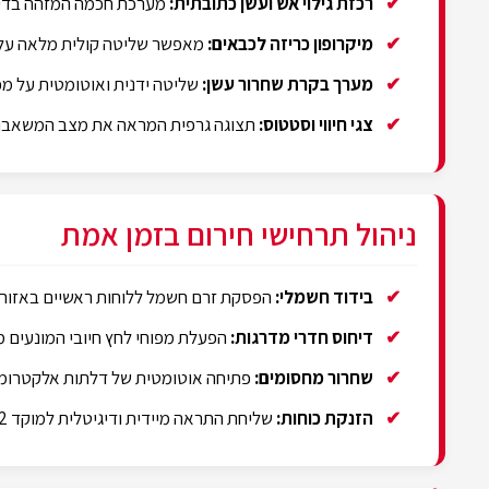
רכזת גילוי אש ועשן כתובתית:
מערכת חכמה המזהה בדיוק 
מיקרופון כריזה לכבאים:
מאפשר שליטה קולית מלאה על ה
מערך בקרת שחרור עשן:
שליטה ידנית ואוטומטית על מפוח
צגי חיווי וסטטוס:
תצוגה גרפית המראה את מצב המשאבות,
ניהול תרחישי חירום בזמן אמת
בידוד חשמלי:
הפסקת זרם חשמל ללוחות ראשיים באזורי 
דיחוס חדרי מדרגות:
הפעלת מפוחי לחץ חיובי המונעים מע
שחרור מחסומים:
פתיחה אוטומטית של דלתות אלקטרומגנט
הזנקת כוחות:
שליחת התראה מיידית ודיגיטלית למוקד 102 ולגורמי האבטחה הרלוונטיים.