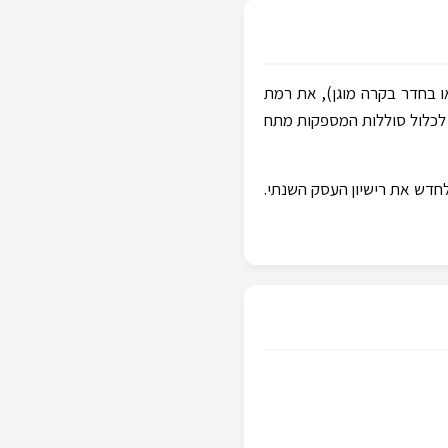
הפנל (לרוב בלובי הכניסה או בחדר בקרה מוגן), את רמת
ת לכלול סוללות המספקות מתח
פתי ממעבדה מוסמכת המעיד על עמידה מלאה בדרישות התקן, המבנה לא יוכל לקבל אישור אכלוס (טופס 4) או לחדש את רישיון העסק השנתי.